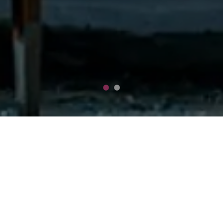
Încheie Asigurarea PAD
Este primul pas în asigurarea
locuinței.