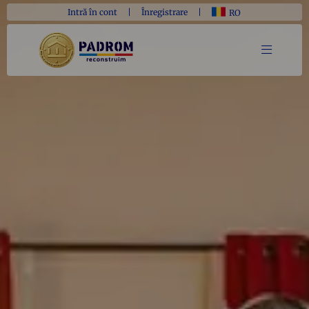
Intră în cont
|
Înregistrare
|
RO