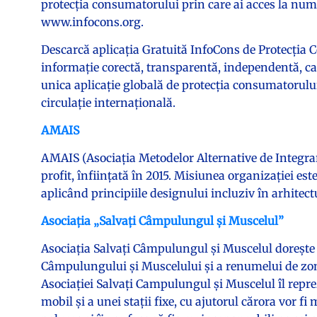
protecția consumatorului prin care ai acces la nume
www.infocons.org.
Descarcă aplicația Gratuită InfoCons de Protecția C
informație corectă, transparentă, independentă, care
unica aplicație globală de protecția consumatorului
circulație internațională.
AMAIS
AMAIS (Asociația Metodelor Alternative de Integrar
profit, înființată în 2015. Misiunea organizației este
aplicând principiile designului incluziv în arhitect
Asociaţia „Salvaţi Câmpulungul şi Muscelul”
Asociația Salvați Câmpulungul și Muscelul dorește pr
Câmpulungului şi Muscelului şi a renumelui de zonă
Asociației Salvați Campulungul și Muscelul îl repr
mobil şi a unei staţii fixe, cu ajutorul cărora vor fi