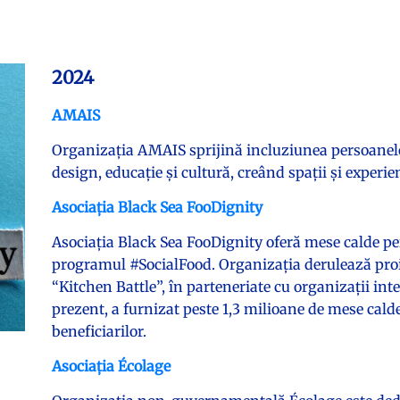
2024
AMAIS
Organizația AMAIS sprijină incluziunea persoanelor
design, educație și cultură, creând spații și experi
Asociația Black Sea FooDignity
Asociația Black Sea FooDignity oferă mese calde p
programul #SocialFood. Organizația derulează proi
“Kitchen Battle”, în parteneriate cu organizații int
prezent, a furnizat peste 1,3 milioane de mese calde
beneficiarilor.
Asociația Écolage