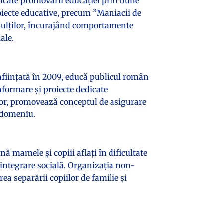
cate promovării educației prin bune
roiecte educative, precum ”Maniacii de
 adulților, încurajând comportamente
ale.
nființată în 2009, educă publicul român
formare și proiecte dedicate
lor, promovează conceptul de asigurare
n domeniu.
ă mamele și copiii aflați în dificultate
eintegrare socială. Organizația non-
a separării copiilor de familie și