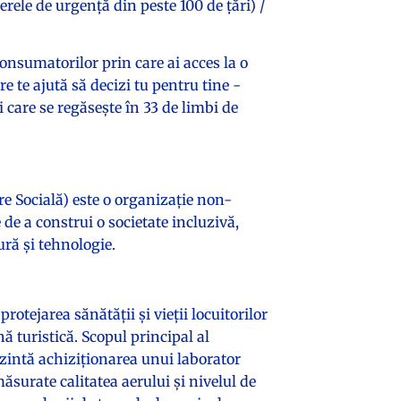
rele de urgență din peste 100 de țări) /
onsumatorilor prin care ai acces la o
 te ajută să decizi tu pentru tine -
 care se regăsește în 33 de limbi de
e Socială) este o organizație non-
 de a construi o societate incluzivă,
ură și tehnologie.
otejarea sănătăţii şi vieţii locuitorilor
 turistică. Scopul principal al
ezintă achiziţionarea unui laborator
 măsurate calitatea aerului şi nivelul de