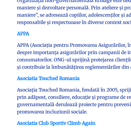
Organizația non-guvernamentală Écolage este dedi
maniere și dezvoltare personală. Prin ateliere și p
maniere”, se adresează copiilor, adolescenților și
responsabile și respectuoase în diverse context soci
APPA
APPA (Asociația pentru Promovarea Asigurărilor, î
despre importanța asigurărilor prin campanii de in
consumatorilor. ONG-ul sprijină protejarea clienți
și contribuie la îmbunătățirea reglementărilor di
Asociatia Touched Romania
Asociația Touched Romania, fondată în 2005, sprijin
prin adăpost, consiliere, educație și programe de r
guvernamentală derulează proiecte pentru prevenire
promovarea incluziunii sociale.
Asociatia Club Sportiv Climb Again