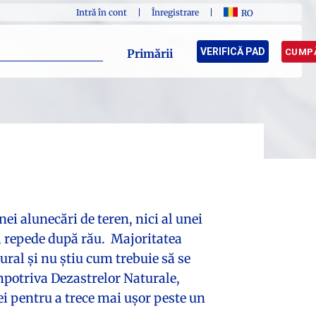
Intră în cont
|
Înregistrare
|
RO
VERIFICĂ PAD
CUMPĂ
Primării
nei alunecări de teren, nici al unei
ai repede după rău. Majoritatea
ural și nu știu cum trebuie să se
mpotriva Dezastrelor Naturale,
iei pentru a trece mai ușor peste un