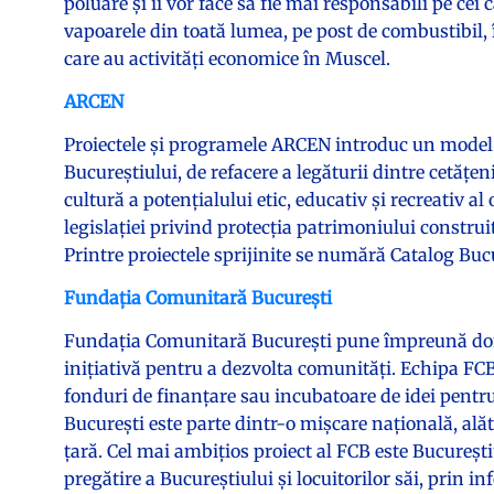
poluare şi îi vor face să fie mai responsabili pe cei
vapoarele din toată lumea, pe post de combustibil, în
care au activităţi economice în Muscel.
ARCEN
Proiectele și programele ARCEN introduc un model 
Bucureștiului, de refacere a legăturii dintre cetățeni 
cultură a potențialului etic, educativ și recreativ a
legislației privind protecția patrimoniului construit
Printre proiectele sprijinite se numără Catalog Bucu
Fundația Comunitară București
Fundația Comunitară București pune împreună don
inițiativă pentru a dezvolta comunități. Echipa F
fonduri de finanțare sau incubatoare de idei pent
Bucureşti este parte dintr-o mişcare naţională, ală
țară. Cel mai ambițios proiect al FCB este Bucureș
pregătire a Bucureștiului și locuitorilor săi, prin i