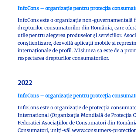
InfoCons – organizație pentru protecția consumat
InfoCons este o organizație non-guvernamentală fo
drepturilor consumatorilor din România, care ofer
utile pentru alegerea produselor și serviciilor. Aso
conștientizare, dezvoltă aplicații mobile și reprez
internaționale de profil. Misiunea sa este de a pro
respectarea drepturilor consumatorilor.
2022
InfoCons – organizație pentru protecția consumat
InfoCons este o organizație de protecția consuma
International (Organizația Mondială de Protecția C
Federației Asociațiilor de Consumatori din Români
Consumatori, uniți-vă! www.consumers-protection