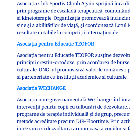
Asociația Club Sportiv Climb Again sprijină încă din 
prin programe de escaladă terapeutică, combinând a
și kinetoterapie. Organizația promovează incluziune
sine și a abilităților de viață, și coordonează Lotu
rezultate notabile la competiții internaționale.
Asociația pentru Educație TEOFOR
Asociația pentru Educație TEOFOR susține dezvolta
principii creștin-ortodoxe, prin acordarea de burse
culturale. ONG-ul promovează valorile românești p
și parteneriate cu instituții academice și culturale.
Asociatia WECHANGE
Asociația non-guvernamentală WeChange, înființată 
intervenții penrtu copii cu tulburări de dezvoltare. 
programe de terapie individuală și de grup, precum 
metode acreditate precum DIR-Floortime. Prin acti
integrarea și dezvoltarea armonioasă a copiilor și f