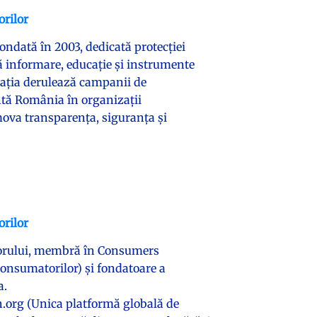
orilor
ndată în 2003, dedicată protecției
ă informare, educație și instrumente
ciația derulează campanii de
intă România în organizații
mova transparența, siguranța și
orilor
torului, membră în Consumers
onsumatorilor) și fondatoare a
a.
.org (Unica platformă globală de