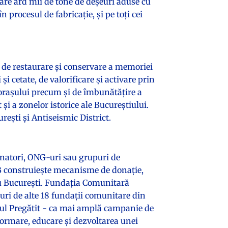
 care ard mii de tone de deşeuri aduse cu
 procesul de fabricaţie, şi pe toţi cei
de restaurare și conservare a memoriei
și cetate, de valorificare și activare prin
l orașului precum și de îmbunătățire a
 și a zonelor istorice ale Bucureștiului.
rești și Antiseismic District.
atori, ONG-uri sau grupuri de
CB construiește mecanisme de donație,
ru București. Fundaţia Comunitară
turi de alte 18 fundaţii comunitare din
tiul Pregătit - ca mai amplă campanie de
nformare, educare și dezvoltarea unei