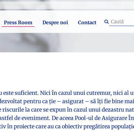
Press Room
Despre noi
Contact
este suficient. Nici în cazul unui cutremur, nici al u
ezvoltat pentru ca ție – asigurat – să îți fie bine m
riscurile la care se expun în cazul unui dezastru nat
 astfel de eveniment. De aceea Pool-ul de Asigurare Î
tiv în proiecte care au ca obiectiv pregătirea populaț