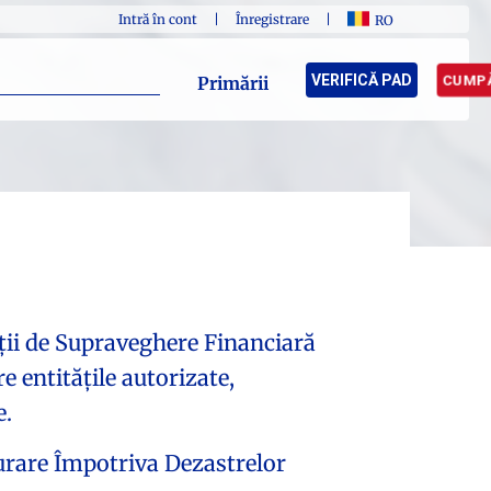
Intră în cont
|
Înregistrare
|
RO
VERIFICĂ PAD
CUMPĂ
Primării
ății de Supraveghere Financiară
e entitățile autorizate,
e.
urare Împotriva Dezastrelor