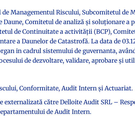
l de Managementul Riscului, Subcomitetul de M
Daune, Comitetul de analiză și soluționare a pet
etul de Continuitate a activității (BCP), Comit
ntare a Daunelor de Catastrofă. La data de 03.1
organ in cadrul sistemului de guvernanta, având
esului de dezvoltare, validare, aprobare și util
ului, Conformitate, Audit Intern și Actuariat.
te externalizată către Delloite Audit SRL – Resp
epartamentului de Audit Intern.