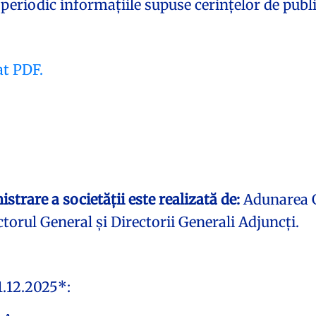
 periodic informațiile supuse cerințelor de publi
t PDF.
trare a societății este realizată de:
Adunarea G
torul General și Directorii Generali Adjuncți.
31.12.2025*: