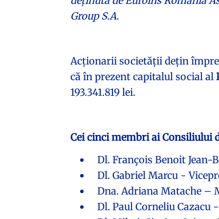
deținută de Euroins România As
Group S.A.
Acționarii societății dețin împr
că în prezent capitalul social al
193.341.819 lei.
Cei cinci membri ai Consiliului 
Dl. François Benoit Jean-Ba
Dl. Gabriel Marcu - Vicepr
Dna. Adriana Matache – 
Dl. Paul Corneliu Cazacu 