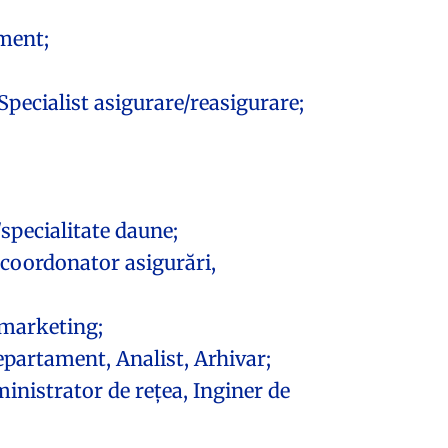
ment;
ecialist asigurare/reasigurare;
pecialitate daune;
coordonator asigurări,
marketing;
artament, Analist, Arhivar;
nistrator de rețea, Inginer de