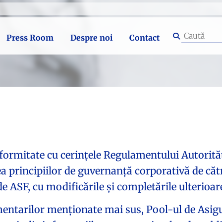
Press Room
Despre noi
Contact
onformitate cu cerințele Regulamentului Autorit
a principiilor de guvernanță corporativă de cătr
 ASF, cu modificările și completările ulterioar
mentarilor menționate mai sus, Pool-ul de Asig