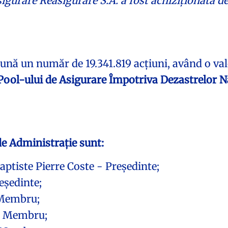
igurare Reasigurare S.A. a fost achiziționată 
eună un număr de 19.341.819 acțiuni, având o val
Pool-ului de Asigurare Împotriva Dezastrelor N
de Administrație sunt:
ptiste Pierre Coste - Președinte;
eședinte;
Membru;
- Membru;