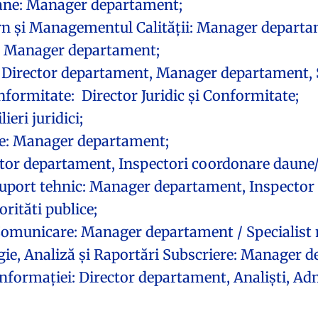
ne: Manager departament;
n și Managementul Calității: Manager departa
: Manager departament;
irector departament, Manager departament, Sp
ormitate: Director Juridic și Conformitate;
eri juridici;
: Manager departament;
r departament, Inspectori coordonare daune/s
port tehnic: Manager departament, Inspector 
rităti publice;
municare: Manager departament / Specialist 
 Analiză și Raportări Subscriere: Manager dep
ormației: Director departament, Analiști, Admi