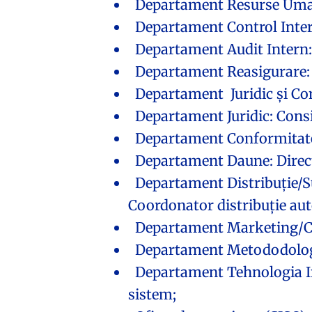
Departament Resurse Uma
Departament Control Inter
Departament Audit Intern
Departament Reasigurare: D
Departament Juridic și Conf
Departament Juridic: Consili
Departament Conformitate
Departament Daune: Directo
Departament Distribuție/Su
Coordonator distribuție auto
Departament Marketing/Co
Departament Metododologie,
Departament Tehnologia Inf
sistem;