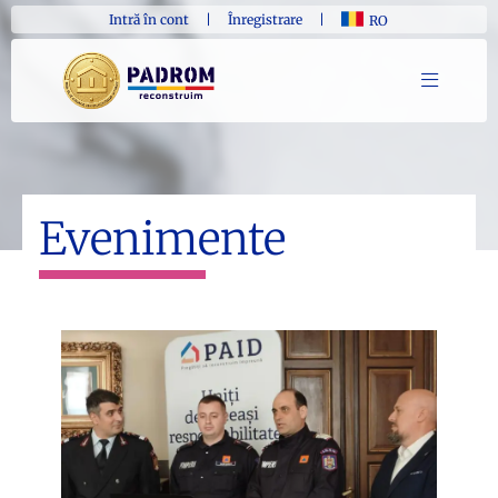
Intră în cont
|
Înregistrare
|
RO
Evenimente