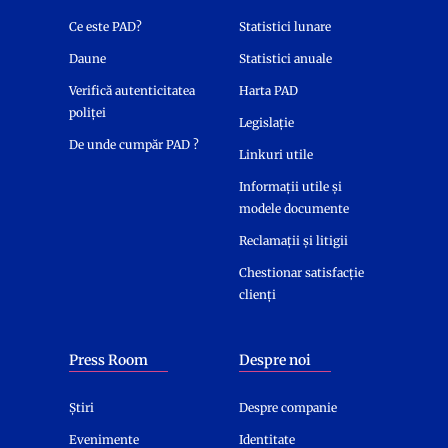
Ce este PAD?
Statistici lunare
Daune
Statistici anuale
Verifică autenticitatea
Harta PAD
poliței
Legislație
De unde cumpăr PAD ?
Linkuri utile
Informații utile și
modele documente
Reclamații și litigii
Chestionar satisfacție
clienți
Press Room
Despre noi
Știri
Despre companie
Evenimente
Identitate